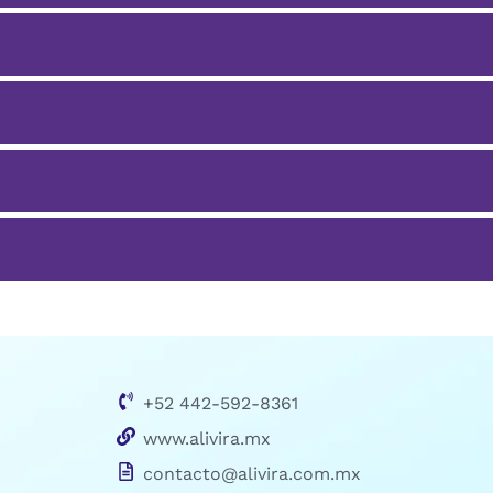
+52 442-592-8361
www.alivira.mx
contacto@alivira.com.mx