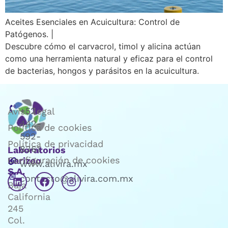
Aceites Esenciales en Acuicultura: Control de
Patógenos. |
Descubre cómo el carvacrol, timol y alicina actúan
como una herramienta natural y eficaz para el control
de bacterias, hongos y parásitos en la acuicultura.
+52
Aviso legal
442-
Política de cookies
592-
Política de privacidad
8361
Laboratorios
Configuración de cookies
Karizoo
www.alivira.mx
S.A.
contacto@alivira.com.mx
Baja
California
245
Col.