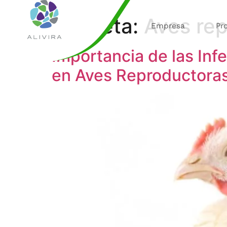
Etiqueta:
Aves re
Empresa
Pr
Importancia de las Inf
en Aves Reproductora