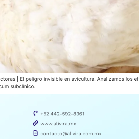
as | El peligro invisible en avicultura. Analizamos los ef
cum subclínico.
+52 442-592-8361
www.alivira.mx
contacto@alivira.com.mx