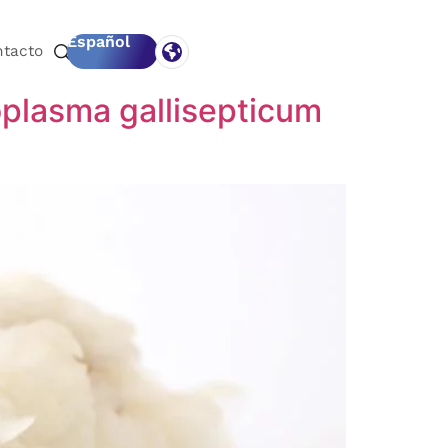
Español
ntacto
oplasma gallisepticum