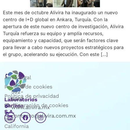
Este mes de octubre Alivira ha inaugurado un nuevo
centro de I+D global en Ankara, Turquía. Con la
apertura de este nuevo centro de investigación, Alivira
Turquía refuerza su equipo y amplía recursos,
equipamiento y capacidad, que serán factores clave
para llevar a cabo nuevos proyectos estratégicos para
el grupo, acelerando su ejecución. Con este […]
+52
Aviso legal
442-
Política de cookies
592-
Política de privacidad
8361
Laboratorios
Configuración de cookies
Karizoo
www.alivira.mx
S.A.
contacto@alivira.com.mx
Baja
California