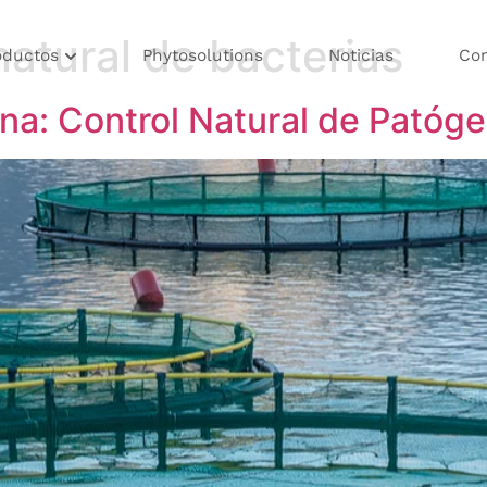
natural de bacterias
oductos
Phytosolutions
Noticias
Co
ina: Control Natural de Patóg