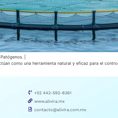
 Patógenos. |
ctúan como una herramienta natural y eficaz para el control
+52 442-592-8361
www.alivira.mx
contacto@alivira.com.mx