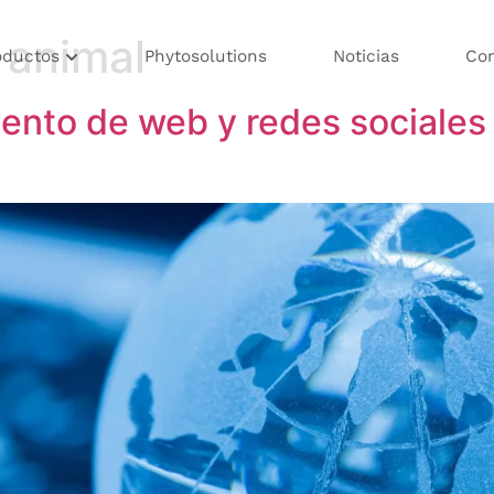
 animal
oductos
Phytosolutions
Noticias
Co
iento de web y redes sociales 