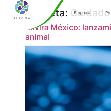
Etiqueta:
Cuidado
Empresa
Pr
Alivira México: lanzam
animal