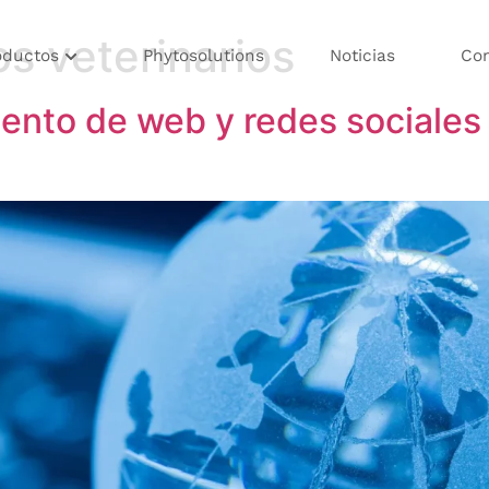
s veterinarios
oductos
Phytosolutions
Noticias
Co
iento de web y redes sociales 