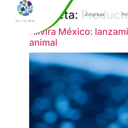
Etiqueta:
Producto
Empresa
Pr
Alivira México: lanzam
animal