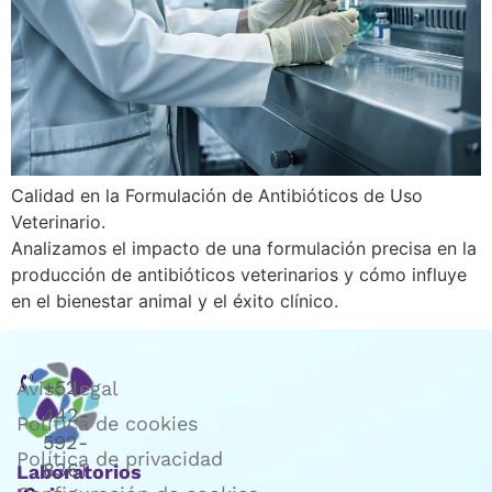
Calidad en la Formulación de Antibióticos de Uso
Veterinario.
Analizamos el impacto de una formulación precisa en la
producción de antibióticos veterinarios y cómo influye
en el bienestar animal y el éxito clínico.
+52
Aviso legal
442-
Política de cookies
592-
Política de privacidad
8361
Laboratorios