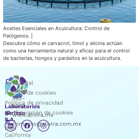
Aceites Esenciales en Acuicultura: Control de
Patógenos. |
Descubre cómo el carvacrol, timol y alicina actúan
como una herramienta natural y eficaz para el control
de bacterias, hongos y parásitos en la acuicultura.
+52
Aviso legal
442-
Política de cookies
592-
Política de privacidad
8361
Laboratorios
Configuración de cookies
Karizoo
www.alivira.mx
S.A.
contacto@alivira.com.mx
Baja
California