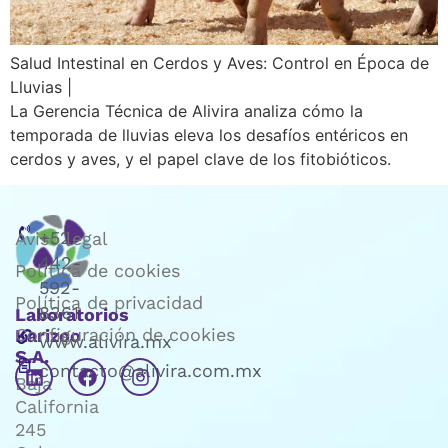
Salud Intestinal en Cerdos y Aves: Control en Época de
Lluvias |
La Gerencia Técnica de Alivira analiza cómo la
temporada de lluvias eleva los desafíos entéricos en
cerdos y aves, y el papel clave de los fitobióticos.
+52
Aviso legal
442-
Política de cookies
592-
Política de privacidad
8361
Laboratorios
Configuración de cookies
Karizoo
www.alivira.mx
S.A.
contacto@alivira.com.mx
Baja
California
245