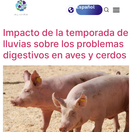
Español
Etiqueta:
cerdos
Impacto de la temporada de
lluvias sobre los problemas
digestivos en aves y cerdos