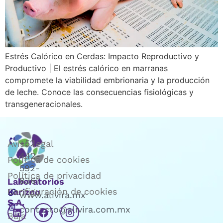
Estrés Calórico en Cerdas: Impacto Reproductivo y
Productivo | El estrés calórico en marranas
compromete la viabilidad embrionaria y la producción
de leche. Conoce las consecuencias fisiológicas y
transgeneracionales.
+52
Aviso legal
442-
Política de cookies
592-
Política de privacidad
8361
Laboratorios
Configuración de cookies
Karizoo
www.alivira.mx
S.A.
contacto@alivira.com.mx
Baja